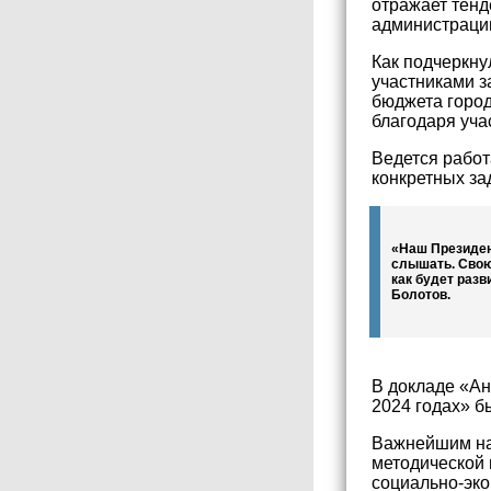
отражает тенд
администрации
Как подчеркну
участниками з
бюджета город
благодаря уча
Ведется работ
конкретных за
«Наш Президен
слышать. Свою
как будет разв
Болотов.
В докладе «Ан
2024 годах» б
Важнейшим нап
методической
социально-эко