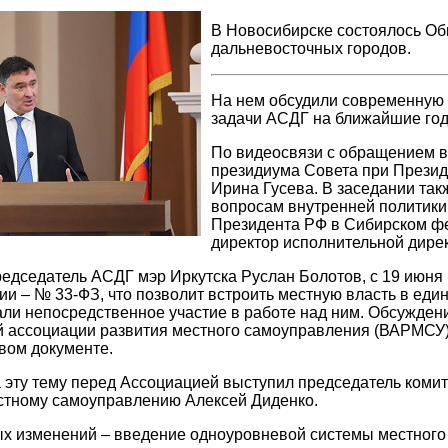
В Новосибирске состоялось Об
дальневосточных городов.
На нем обсудили современную 
задачи АСДГ на ближайшие го
По видеосвязи с обращением 
президиума Совета при Презид
Ирина Гусева. В заседании так
вопросам внутренней политики
Президента РФ в Сибирском фе
директор исполнительной дире
редседатель АСДГ мэр Иркутска Руслан Болотов, с 19 июня 
и – № 33-ФЗ, что позволит встроить местную власть в еди
и непосредственное участие в работе над ним. Обсуждени
й ассоциации развития местного самоуправления (ВАРМСУ
овом документе.
 эту тему перед Ассоциацией выступил председатель коми
стному самоуправлению Алексей Диденко.
ых изменений – введение одноуровневой системы местног