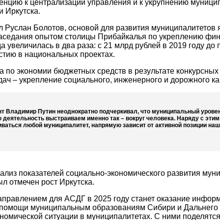
енцию к централизации управления и к укрупнению муници
 Иркутска.
л Руслан Болотов, основой для развития муниципалитетов 
аседания опытом столицы Прибайкалья по укреплению фина
а увеличилась в два раза: с 21 млрд рублей в 2019 году до
стию в национальных проектах.
а по экономии бюджетных средств в результате конкурсных
дач – укрепление социального, инженерного и дорожного ка
т Владимир Путин неоднократно подчеркивал, что муниципальный уровень 
 деятельность выстраиваем именно так – вокруг человека. Наряду с этим
иваться любой муниципалитет, напрямую зависит от активной позиции наши
ализ показателей социально-экономического развития муни
ыл отмечен рост Иркутска.
равлением для АСДГ в 2025 году станет оказание информ
 помощи муниципальным образованиям Сибири и Дальнего В
номической ситуации в муниципалитетах. С ними поделятся