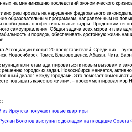
нных на минимизацию последствий экономического кризиса
ивно реагировать на нарушения федерального законодател
ние образовательным программам, направленным на повы
ам необходимы профессиональные кадры. Продолжим тесно
ного самоуправления. Общая задача всех мэров и глав ад
табильность и порядок, обеспечивать достойную жизнь на
в.
та Ассоциации входит 20 представителей. Среди них – руко
к, Новосибирск, Томск, Благовещенск, Абакан, Чита, Барн
к муниципалитетам адаптироваться к новым вызовам и зако
 решению городских задач. Новосибирск меняется, активно
тоянный диалог между городами. Это помогает обмениват
сте повышать качество жизни», – прокомментировал мэр 
е:
 из Иркутска получают новые квартиры
Руслан Болотов выступил с докладом на площадке Совета