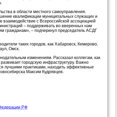
.
ьства в области местного самоуправления.
шение квалификации муниципальных служащих и
е взаимодействие с Всероссийской ассоциацией
министраций – поддерживать во вверенных нам
шим гражданам», – подчеркнул председатель АСДГ
водители таких городов, как Хабаровск, Кемерово,
аул, Омск.
нодательным изменениям. Рассказал коллегам, как
 развивает городскую инфраструктуру. Важно
ься лучшими практиками, находить эффективные
Новосибирска Максим Кудрявцев.
 Федерации РФ