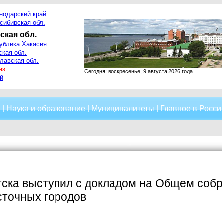
нодарский край
сибирская обл.
ская обл.
ублика Хакасия
ская обл.
лавская обл.
аз
Сегодня: воскресенье, 9 августа 2026 года
й
о
|
Наука и образование
|
Муниципалитеты
|
Главное в Росси
ска выступил с докладом на Общем собр
сточных городов