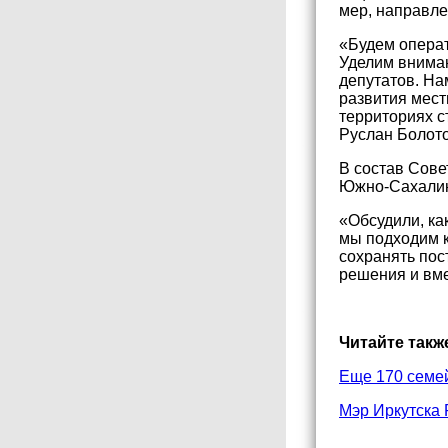
мер, направле
«Будем операт
Уделим внима
депутатов. Н
развития мест
территориях с
Руслан Болото
В состав Сове
Южно-Сахалинс
«Обсудили, ка
мы подходим к
сохранять пос
решения и вме
Читайте такж
Еще 170 семей
Мэр Иркутска 