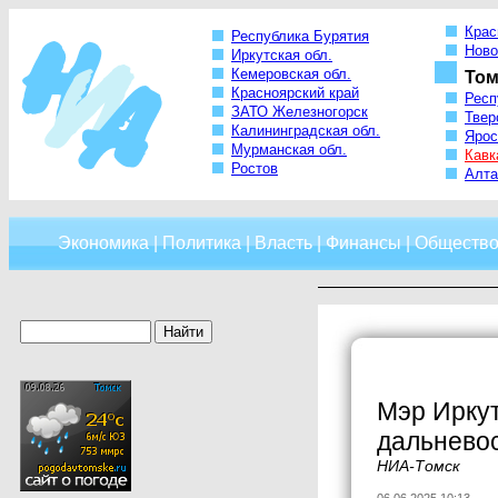
Крас
Республика Бурятия
Ново
Иркутская обл.
Кемеровская обл.
Том
Красноярский край
Респ
ЗАТО Железногорск
Твер
Калининградская обл.
Ярос
Мурманская обл.
Кавк
Ростов
Алта
Экономика
|
Политика
|
Власть
|
Финансы
|
Обществ
Мэр Иркут
дальнево
НИА-Томск