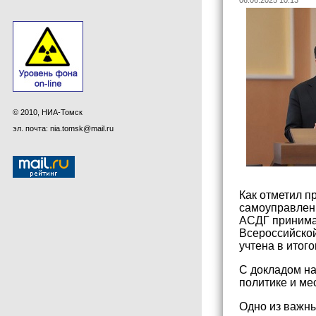
06.06.2025 10:13
© 2010, НИА-Томск
эл. почта: nia.tomsk@mail.ru
Как отметил п
самоуправлени
АСДГ принимал
Всероссийско
учтена в итог
С докладом на
политике и ме
Одно из важн