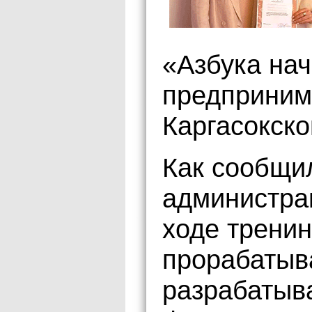
«Азбука на
предприним
Каргасокско
Как сообщи
администрац
ходе трени
прорабатыв
разрабатыва