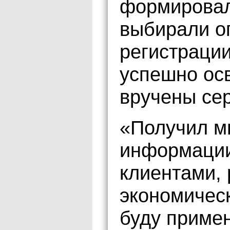
формировал
выбирали 
регистрации
успешно ос
вручены се
«Получил м
информации,
клиентами,
экономическ
буду примен