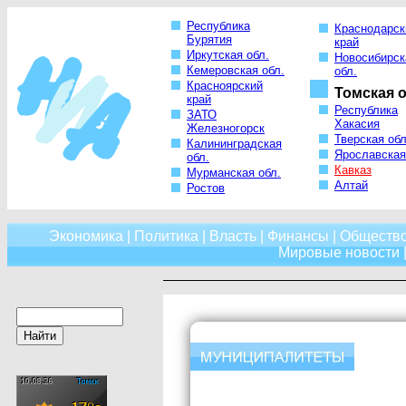
Республика
Краснодарск
Бурятия
край
Иркутская обл.
Новосибирск
Кемеровская обл.
обл.
Красноярский
Томская о
край
Республика
ЗАТО
Хакасия
Железногорск
Тверская обл
Калининградская
Ярославская
обл.
Кавказ
Мурманская обл.
Алтай
Ростов
Экономика
|
Политика
|
Власть
|
Финансы
|
Обществ
Мировые новости
|