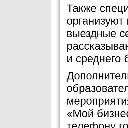
Также спец
организуют 
выездные с
рассказыва
и среднего 
Дополнител
образовате
мероприятия
«Мой бизнес
телефону го