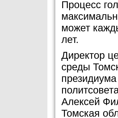
Процесс го
максимальн
может кажд
лет.
Директор це
среды Томск
президиума
политсовет
Алексей Фи
Томская об