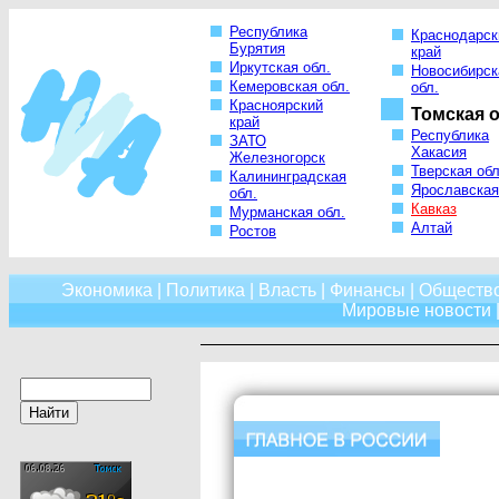
Республика
Краснодарск
Бурятия
край
Иркутская обл.
Новосибирск
Кемеровская обл.
обл.
Красноярский
Томская о
край
Республика
ЗАТО
Хакасия
Железногорск
Тверская обл
Калининградская
Ярославская
обл.
Кавказ
Мурманская обл.
Алтай
Ростов
Экономика
|
Политика
|
Власть
|
Финансы
|
Обществ
Мировые новости
|