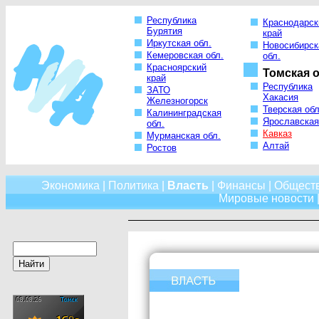
Республика
Краснодарск
Бурятия
край
Иркутская обл.
Новосибирск
Кемеровская обл.
обл.
Красноярский
Томская о
край
Республика
ЗАТО
Хакасия
Железногорск
Тверская обл
Калининградская
Ярославская
обл.
Кавказ
Мурманская обл.
Алтай
Ростов
Экономика
|
Политика
|
Власть
|
Финансы
|
Общест
Мировые новости
|