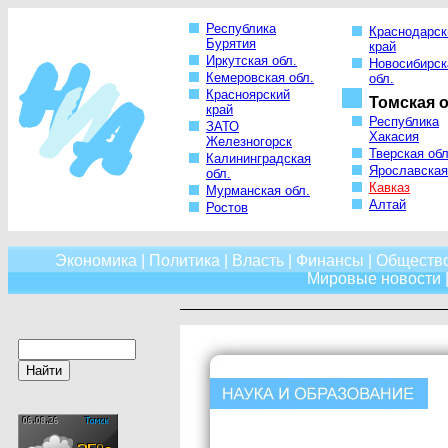
Республика
Краснодарск
Бурятия
край
Иркутская обл.
Новосибирск
Кемеровская обл.
обл.
Красноярский
Томская о
край
Республика
ЗАТО
Хакасия
Железногорск
Тверская обл
Калининградская
Ярославская
обл.
Кавказ
Мурманская обл.
Алтай
Ростов
Экономика
|
Политика
|
Власть
|
Финансы
|
Обществ
Мировые новости
|