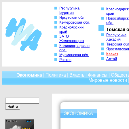
Республика
Краснодарск
Бурятия
край
Иркутская обл.
Новосибирск
Кемеровская обл.
обл.
Красноярский
Томская о
край
Республика
ЗАТО
Хакасия
Железногорск
Тверская обл
Калининградская
Ярославская
обл.
Кавказ
Мурманская обл.
Алтай
Ростов
Экономика
|
Политика
|
Власть
|
Финансы
|
Общест
Мировые новости
|