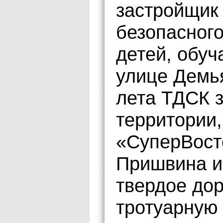
застройщик
безопасног
детей, обу
улице Демья
лета ТДСК 
территории
«СуперВост
Пришвина и
твердое до
тротуарную 