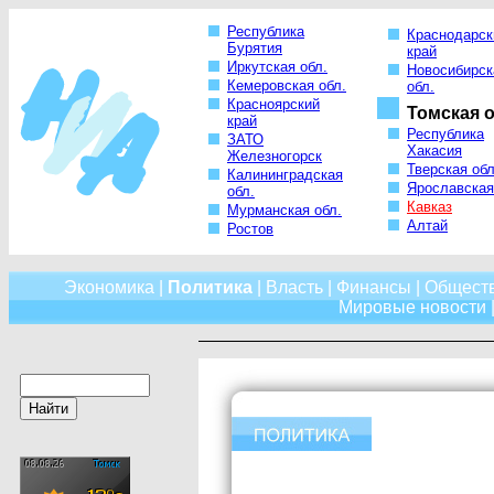
Республика
Краснодарск
Бурятия
край
Иркутская обл.
Новосибирск
Кемеровская обл.
обл.
Красноярский
Томская о
край
Республика
ЗАТО
Хакасия
Железногорск
Тверская обл
Калининградская
Ярославская
обл.
Кавказ
Мурманская обл.
Алтай
Ростов
Экономика
|
Политика
|
Власть
|
Финансы
|
Общест
Мировые новости
|