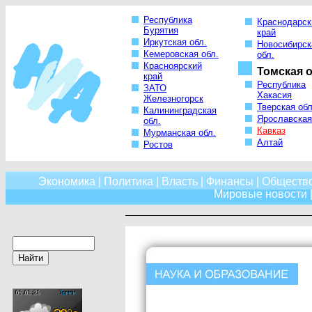
Республика
Краснодарск
Бурятия
край
Иркутская обл.
Новосибирск
Кемеровская обл.
обл.
Красноярский
Томская о
край
Республика
ЗАТО
Хакасия
Железногорск
Тверская обл
Калининградская
Ярославская
обл.
Кавказ
Мурманская обл.
Алтай
Ростов
Экономика
|
Политика
|
Власть
|
Финансы
|
Обществ
Мировые новости
|