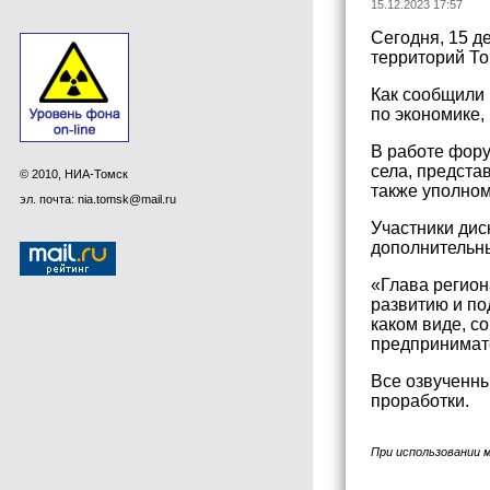
15.12.2023 17:57
Сегодня, 15 
территорий То
Как сообщили 
по экономике
В работе фору
села, предста
© 2010, НИА-Томск
также уполно
эл. почта: nia.tomsk@mail.ru
Участники дис
дополнительны
«Глава регио
развитию и по
каком виде, с
предпринимате
Все озвученн
проработки.
При использовании 