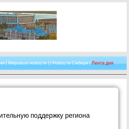
ии
|
Мировые новости
| |
Новости Сибири
|
Лента дня
нительную поддержку региона