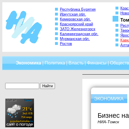
Крас
Республика Бурятия
Ново
Иркутская обл.
Кемеровская обл.
Том
Красноярский край
Респ
ЗАТО Железногорск
Твер
Калининградская обл.
Ярос
Мурманская обл.
Кавк
Ростов
Алта
Экономика
|
Политика
|
Власть
|
Финансы
|
Обществ
Бизнес на
НИА-Томск