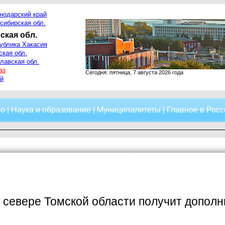
нодарский край
сибирская обл.
ская обл.
ублика Хакасия
ская обл.
лавская обл.
аз
Сегодня: пятница, 7 августа 2026 года
й
о
|
Наука и образование
|
Муниципалитеты
|
Главное в Росс
 севере Томской области получит допол