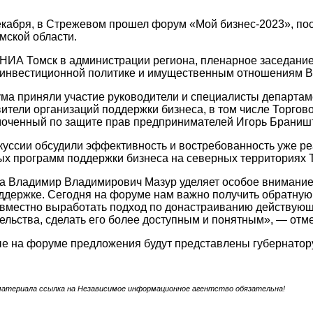
декабря, в Стрежевом прошел форум «Мой бизнес-2023», п
мской области.
НИА Томск в администрации региона, пленарное заседание
, инвестиционной политике и имущественным отношениям В
ма приняли участие руководители и специалисты департам
вители организаций поддержки бизнеса, в том числе Торго
моченный по защите прав предпринимателей Игорь Браниш
куссии обсудили эффективность и востребованность уже ре
х программ поддержки бизнеса на северных территориях Т
на Владимир Владимирович Мазур уделяет особое внимание
ддержке. Сегодня на форуме нам важно получить обратную с
овместно выработать подход по донастраиванию действую
льства, сделать его более доступным и понятным», — отм
ые на форуме предложения будут представлены губернато
материала ссылка на Независимое информационное агентство обязательна!