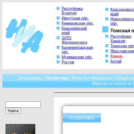
Республика
Краснодарск
Бурятия
край
Иркутская обл.
Новосибирск
Кемеровская обл.
обл.
Красноярский
Томская о
край
Республика
ЗАТО
Хакасия
Железногорск
Тверская обл
Калининградская
Ярославская
обл.
Кавказ
Мурманская обл.
Алтай
Ростов
Экономика
|
Политика
|
Власть
|
Финансы
|
Общест
Мировые новости
|