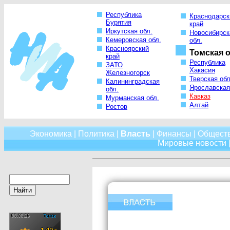
Республика
Краснодарск
Бурятия
край
Иркутская обл.
Новосибирск
Кемеровская обл.
обл.
Красноярский
Томская о
край
Республика
ЗАТО
Хакасия
Железногорск
Тверская обл
Калининградская
Ярославская
обл.
Кавказ
Мурманская обл.
Алтай
Ростов
Экономика
|
Политика
|
Власть
|
Финансы
|
Общест
Мировые новости
|