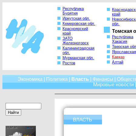
Республика
Краснодарск
Бурятия
край
Иркутская обл.
Новосибирск
Кемеровская обл.
обл.
Красноярский
Томская о
край
Республика
ЗАТО
Хакасия
Железногорск
Тверская обл
Калининградская
Ярославская
обл.
Кавказ
Мурманская обл.
Алтай
Ростов
Экономика
|
Политика
|
Власть
|
Финансы
|
Общест
Мировые новости
|