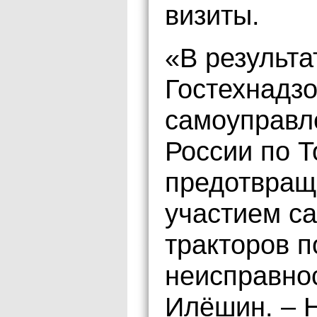
визиты.
«В результа
Гостехнадзо
самоуправ
России по Т
предотвращ
участием с
тракторов п
неисправнос
Илёшин. – 