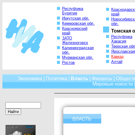
Республика
Краснодарск
Бурятия
край
Иркутская обл.
Новосибирск
Кемеровская обл.
обл.
Красноярский
Томская о
край
Республика
ЗАТО
Хакасия
Железногорск
Тверская обл
Калининградская
Ярославская
обл.
Кавказ
Мурманская обл.
Алтай
Ростов
Экономика
|
Политика
|
Власть
|
Финансы
|
Общест
Мировые новости
|