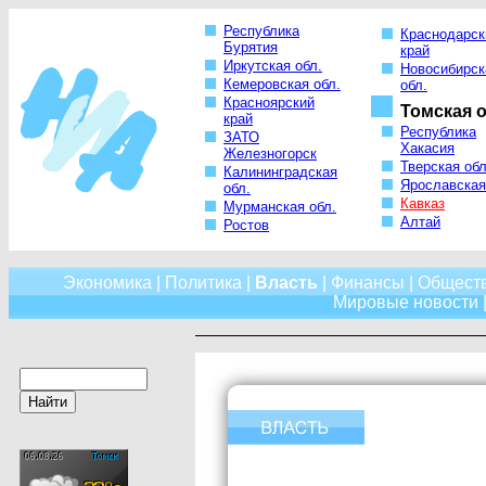
Республика
Краснодарск
Бурятия
край
Иркутская обл.
Новосибирск
Кемеровская обл.
обл.
Красноярский
Томская о
край
Республика
ЗАТО
Хакасия
Железногорск
Тверская обл
Калининградская
Ярославская
обл.
Кавказ
Мурманская обл.
Алтай
Ростов
Экономика
|
Политика
|
Власть
|
Финансы
|
Общест
Мировые новости
|