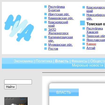
Республика
Краснодарск
Бурятия
край
Иркутская обл.
Новосибирск
Кемеровская обл.
обл.
Красноярский
Томская о
край
Республика
ЗАТО
Хакасия
Железногорск
Тверская обл
Калининградская
Ярославская
обл.
Кавказ
Мурманская обл.
Алтай
Ростов
Экономика
|
Политика
|
Власть
|
Финансы
|
Общест
Мировые новости
|