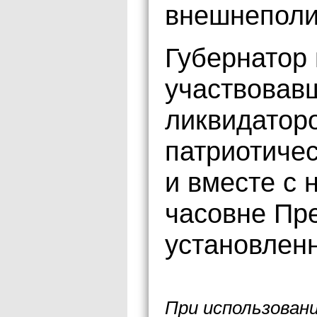
внешнеполи
Губернатор
участвовав
ликвидаторо
патриотиче
и вместе с 
часовне Пр
установленн
При использован