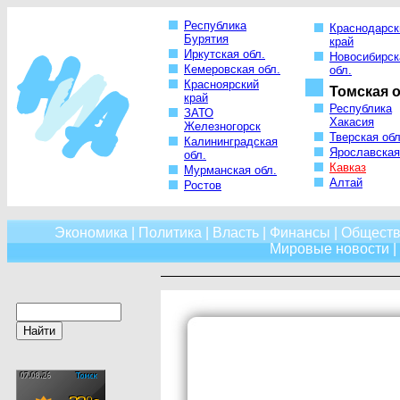
Республика
Краснодарск
Бурятия
край
Иркутская обл.
Новосибирск
Кемеровская обл.
обл.
Красноярский
Томская о
край
Республика
ЗАТО
Хакасия
Железногорск
Тверская обл
Калининградская
Ярославская
обл.
Кавказ
Мурманская обл.
Алтай
Ростов
Экономика
|
Политика
|
Власть
|
Финансы
|
Обществ
Мировые новости
|