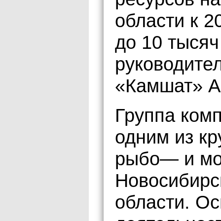
области к 2
до 10 тысяч
руководите
«Камшат» А
Группа ком
одним из к
рыбо— и мо
Новосибирс
области. О