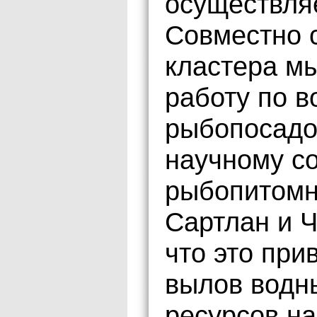
осуществляе
Совместно 
кластера м
работу по в
рыбопосадо
научному с
рыбопитомн
Сартлан и 
что это при
вылов водн
ресурсов н