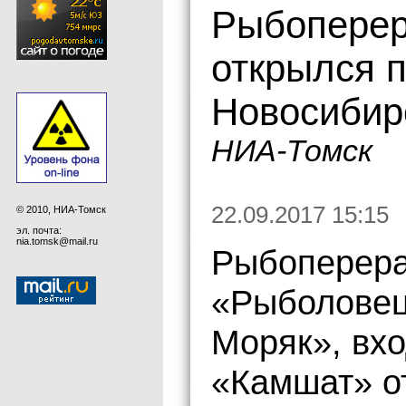
Рыбоперер
открылся 
Новосибир
НИА-Томск
22.09.2017 15:15
© 2010, НИА-Томск
эл. почта:
nia.tomsk@mail.ru
Рыбоперер
«Рыболовец
Моряк», вх
«Камшат» о