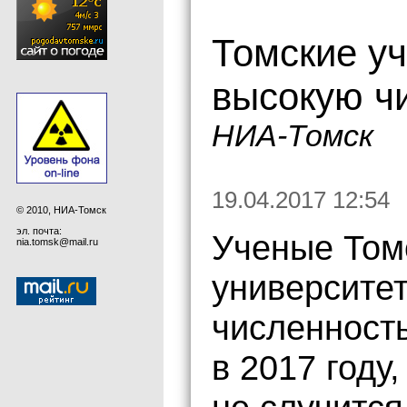
Томские у
высокую ч
НИА-Томск
19.04.2017 12:54
© 2010, НИА-Томск
эл. почта:
Ученые Томс
nia.tomsk@mail.ru
университе
численност
в 2017 году