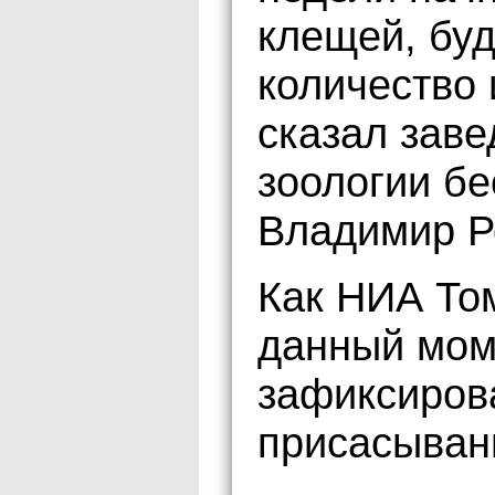
клещей, бу
количество 
сказал зав
зоологии б
Владимир Р
Как НИА То
данный мом
зафиксиров
присасывани