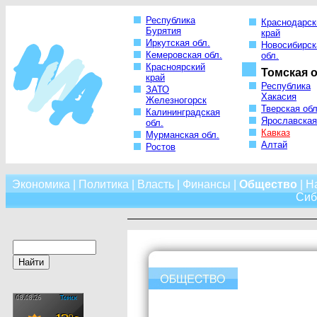
Республика
Краснодарск
Бурятия
край
Иркутская обл.
Новосибирск
Кемеровская обл.
обл.
Красноярский
Томская о
край
Республика
ЗАТО
Хакасия
Железногорск
Тверская обл
Калининградская
Ярославская
обл.
Кавказ
Мурманская обл.
Алтай
Ростов
Экономика
|
Политика
|
Власть
|
Финансы
|
Общество
|
Н
Сиб