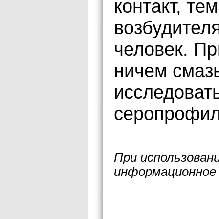
контакт, те
возбудител
человек. Пр
ничем смазы
исследовать
серопрофил
При использован
информационное 