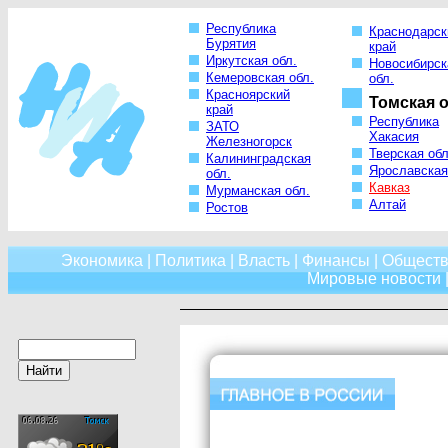
Республика
Краснодарск
Бурятия
край
Иркутская обл.
Новосибирск
Кемеровская обл.
обл.
Красноярский
Томская о
край
Республика
ЗАТО
Хакасия
Железногорск
Тверская обл
Калининградская
Ярославская
обл.
Кавказ
Мурманская обл.
Алтай
Ростов
Экономика
|
Политика
|
Власть
|
Финансы
|
Обществ
Мировые новости
|