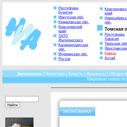
Республика
Краснодарск
Бурятия
край
Иркутская обл.
Новосибирск
Кемеровская обл.
обл.
Красноярский
Томская о
край
Республика
ЗАТО
Хакасия
Железногорск
Тверская обл
Калининградская
Ярославская
обл.
Кавказ
Мурманская обл.
Алтай
Ростов
Экономика
|
Политика
|
Власть
|
Финансы
|
Общест
Мировые новости
|