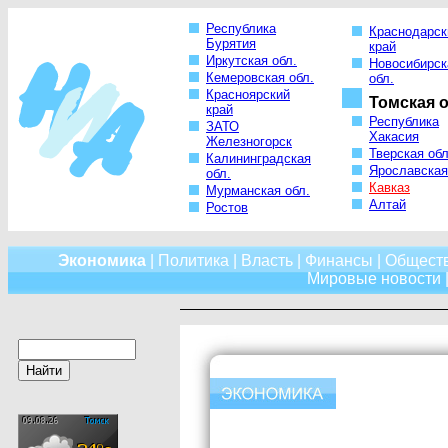
Республика
Краснодарск
Бурятия
край
Иркутская обл.
Новосибирск
Кемеровская обл.
обл.
Красноярский
Томская о
край
Республика
ЗАТО
Хакасия
Железногорск
Тверская обл
Калининградская
Ярославская
обл.
Кавказ
Мурманская обл.
Алтай
Ростов
Экономика
|
Политика
|
Власть
|
Финансы
|
Общест
Мировые новости
|