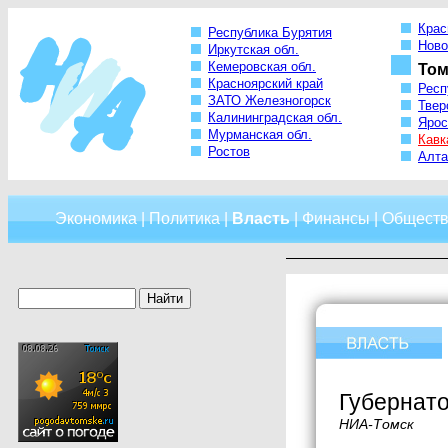
Крас
Республика Бурятия
Ново
Иркутская обл.
Кемеровская обл.
Том
Красноярский край
Респ
ЗАТО Железногорск
Твер
Калининградская обл.
Ярос
Мурманская обл.
Кавк
Ростов
Алта
Экономика
|
Политика
|
Власть
|
Финансы
|
Обществ
Губернат
НИА-Томск