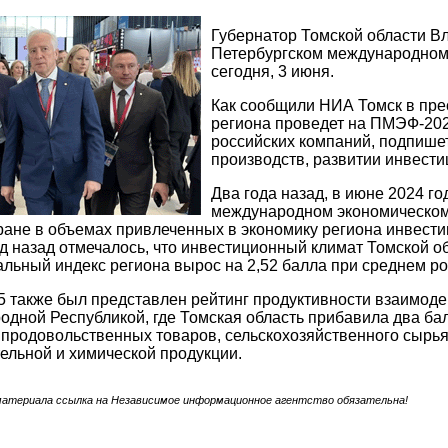
Губернатор Томской области В
Петербургском международном 
сегодня, 3 июня.
Как сообщили НИА Томск в прес
региона проведет на ПМЭФ-202
российских компаний, подпише
производств, развитии инвести
Два года назад, в июне 2024 го
международном экономическом
тране в объемах привлеченных в экономику региона инвест
од назад отмечалось, что инвестиционный климат Томской о
альный индекс региона вырос на 2,52 балла при среднем рос
также был представлен рейтинг продуктивности взаимоде
одной Республикой, где Томская область прибавила два ба
 продовольственных товаров, сельскохозяйственного сырья
льной и химической продукции.
материала ссылка на Независимое информационное агентство обязательна!