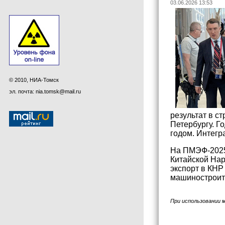
03.06.2026 13:53
© 2010, НИА-Томск
эл. почта: nia.tomsk@mail.ru
результат в с
Петербургу. Г
годом. Интегр
На ПМЭФ-2025 
Китайской Нар
экспорт в КНР
машиностроите
При использовании 