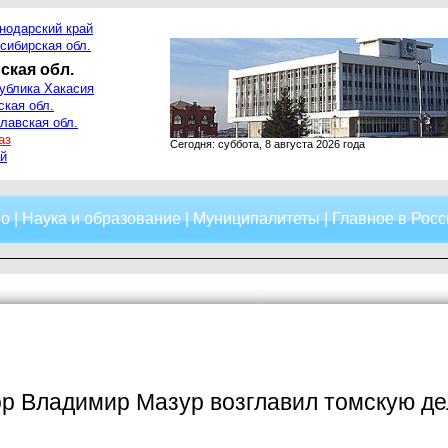
нодарский край
сибирская обл.
ская обл.
ублика Хакасия
ская обл.
лавская обл.
аз
Сегодня: суббота, 8 августа 2026 года
й
о
|
Наука и образование
|
Муниципалитеты
|
Главное в Росс
ор Владимир Мазур возглавил томскую д