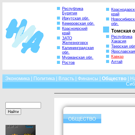
Республика
Краснодарск
Бурятия
край
Иркутская обл.
Новосибирск
Кемеровская обл.
обл.
Красноярский
Томская о
край
Республика
ЗАТО
Хакасия
Железногорск
Тверская обл
Калининградская
Ярославская
обл.
Кавказ
Мурманская обл.
Алтай
Ростов
Экономика
|
Политика
|
Власть
|
Финансы
|
Общество
|
Н
Сиб