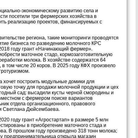
оциально-экономическому развитию села и
сти посетили три фермерских хозяйства в
ить реализацию проектов, финансируемых с
вительстве региона, такие мониторинги проводятся
витие бизнеса по разведению молочного КРС
2018 году грант «Начинающий фермер».
иобрести маточное стадо, кормозаготовительную
реработки молока. В хозяйстве содержатся 64
, в том числе 20 коров. В 2025 году КФХ произвело
гротуризмом.
 хочет построить модульные домики для
говую точку для продажи молочной продукции и цех
ягодный сад: высадили кусты черной смородины и
овместном с фермером поиске вариантов
ьник отдела организационного, правового
ти Светлана Дюйсембаева.
20 году грант «Агростартап» в размере 5 млн
естированы в приобретение маточного стада и
ова. В прошлом году произведено 318 тонн молока;
ду предпринимательница открыла магазин