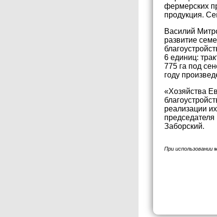
фермерских пр
продукция. Се
Василий Митро
развитие семе
благоустройст
6 единиц: тра
775 га под се
году произвед
«Хозяйства Ев
благоустройст
реализации их
председателя 
Заборский.
При использовании 