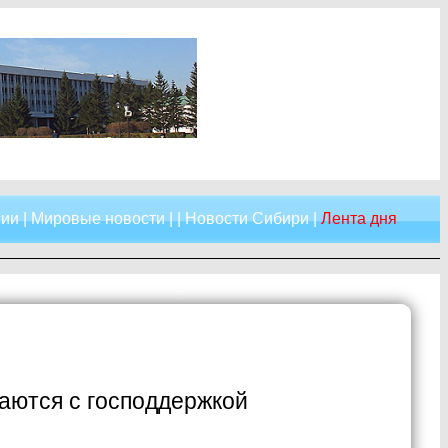
сии
|
Мировые новости
| |
Новости Сибири
|
Лента дня
аются с господдержкой