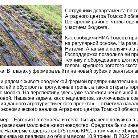
Сотрудники департамента по с
Аграрного центра Томской обла
Шегарском районе, чтобы оцен
участием бюджета.
Как сообщили НИА Томск в пра
на регулярной основе. На раз
Наталия Ананьина получила в 
Господдержка позволила ей пр
технику и оборудование для пе
головы крупного рогатого скота
ка. В планах у фермера выйти на новый рубеж и заняться а
ии рядом с животноводческой фермой предпринимательница
стей и обустроить прогулочные тропы, а также открыть тор
е молока. На перспективу здесь уже заложили небольшой 
овой. Наша же задача, как специалистов, заключалась в с
я данного агротуристического проекта», – отметила начал
 экономического анализа Аграрного центра Томской облас
ер – Евгения Полежаева из села Тызырачево получила в 20
е развивает молочное животноводство. Средства были инв
и. На ферме содержатся 175 голов КРС, в том числе 51 кор
дняка на реализацию общим весом 10,9 тонны. В 2022 го