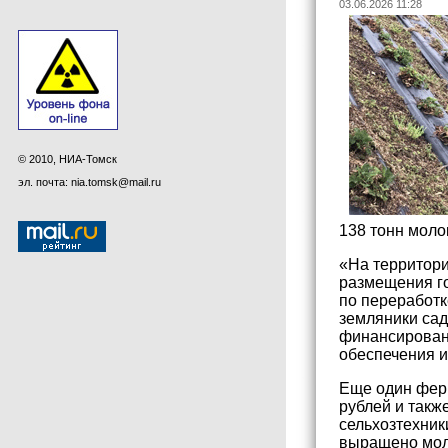
03.06.2026 11:28
© 2010, НИА-Томск
эл. почта: nia.tomsk@mail.ru
138 тонн моло
«На территор
размещения го
по переработк
земляники сад
финансировани
обеспечения и
Еще один ферм
рублей и такж
сельхозтехник
выращено моло