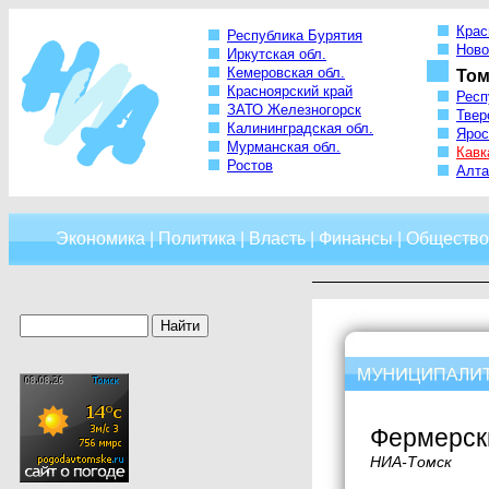
Крас
Республика Бурятия
Ново
Иркутская обл.
Кемеровская обл.
Том
Красноярский край
Респ
ЗАТО Железногорск
Твер
Калининградская обл.
Ярос
Мурманская обл.
Кавк
Ростов
Алта
Экономика
|
Политика
|
Власть
|
Финансы
|
Общество
Фермерски
НИА-Томск