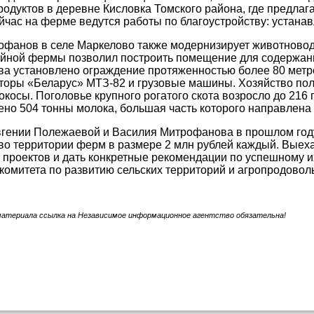
одуктов в деревне Кисловка Томского района, где предла
йчас на ферме ведутся работы по благоустройству: устана
фанов в селе Маркелово также модернизирует животноводч
йной фермы позволил построить помещение для содержания
ва установлено ограждение протяженностью более 80 метро
кторы «Беларус» МТЗ-82 и грузовые машины. Хозяйство по
нокосы. Поголовье крупного рогатого скота возросло до 216
ено 504 тонны молока, большая часть которого направлен
гении Полежаевой и Василия Митрофанова в прошлом году
во территории ферм в размере 2 млн рублей каждый. Выехав
 проектов и дать конкретные рекомендации по успешному 
комитета по развитию сельских территорий и агропродово
материала ссылка на Независимое информационное агентство обязательна!