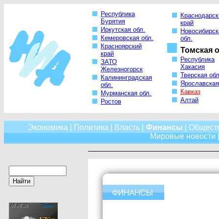
Республика
Краснодарск
Бурятия
край
Иркутская обл.
Новосибирск
Кемеровская обл.
обл.
Красноярский
Томская о
край
Республика
ЗАТО
Хакасия
Железногорск
Тверская обл
Калининградская
Ярославская
обл.
Кавказ
Мурманская обл.
Алтай
Ростов
Экономика
|
Политика
|
Власть
|
Финансы
|
Общест
Мировые новости
|