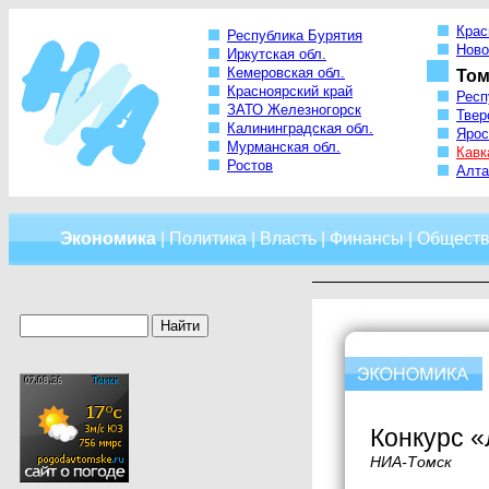
Крас
Республика Бурятия
Ново
Иркутская обл.
Кемеровская обл.
Том
Красноярский край
Респ
ЗАТО Железногорск
Твер
Калининградская обл.
Ярос
Мурманская обл.
Кавк
Ростов
Алта
Экономика
|
Политика
|
Власть
|
Финансы
|
Обществ
Конкурс «
НИА-Томск