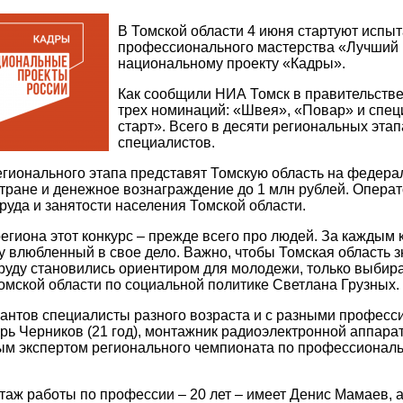
В Томской области 4 июня стартуют испыт
профессионального мастерства «Лучший 
национальному проекту «Кадры».
Как сообщили НИА Томск в правительстве
трех номинаций: «Швея», «Повар» и спе
старт». Всего в десяти региональных этап
специалистов.
гионального этапа представят Томскую область на федерал
тране и денежное вознаграждение до 1 млн рублей. Операт
руда и занятости населения Томской области.
егиона этот конкурс – прежде всего про людей. За каждым 
 влюбленный в свое дело. Важно, чтобы Томская область з
руду становились ориентиром для молодежи, только выбира
омской области по социальной политике Светлана Грузных.
сантов специалисты разного возраста и с разными профес
орь Черников (21 год), монтажник радиоэлектронной аппар
ым экспертом регионального чемпионата по профессионал
таж работы по профессии – 20 лет – имеет Денис Мамаев,