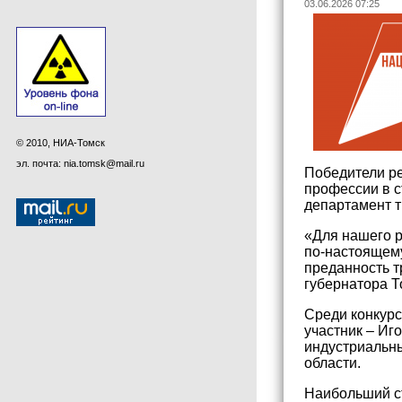
03.06.2026 07:25
© 2010, НИА-Томск
эл. почта: nia.tomsk@mail.ru
Победители ре
профессии в с
департамент т
«Для нашего р
по-настоящему
преданность т
губернатора Т
Среди конкур
участник – Иг
индустриальн
области.
Наибольший с