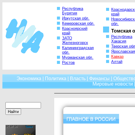
Республика
Краснодарск
Бурятия
край
Иркутская обл.
Новосибирск
Кемеровская обл.
обл.
Красноярский
Томская о
край
Республика
ЗАТО
Хакасия
Железногорск
Тверская обл
Калининградская
Ярославская
обл.
Кавказ
Мурманская обл.
Алтай
Ростов
Экономика
|
Политика
|
Власть
|
Финансы
|
Обществ
Мировые новости
|