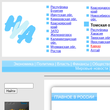
Республика
Краснодарск
Бурятия
край
Иркутская обл.
Новосибирск
Кемеровская обл.
обл.
Красноярский
Томская о
край
Республика
ЗАТО
Хакасия
Железногорск
Тверская обл
Калининградская
Ярославская
обл.
Кавказ
Мурманская обл.
Алтай
Ростов
Экономика
|
Политика
|
Власть
|
Финансы
|
Обществ
Мировые новости
|