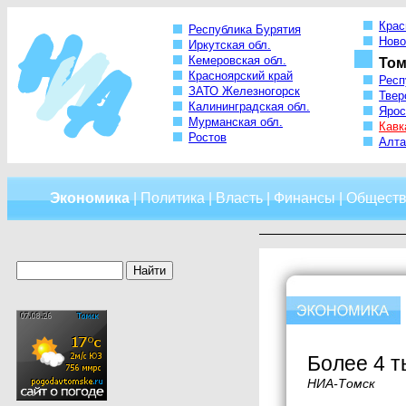
Крас
Республика Бурятия
Ново
Иркутская обл.
Кемеровская обл.
Том
Красноярский край
Респ
ЗАТО Железногорск
Твер
Калининградская обл.
Ярос
Мурманская обл.
Кавк
Ростов
Алта
Экономика
|
Политика
|
Власть
|
Финансы
|
Обществ
Более 4 т
НИА-Томск