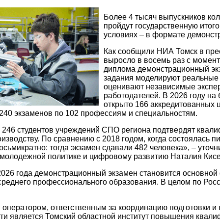
Более 4 тысяч выпускников кол
пройдут государственную итог
условиях – в формате демонст
Как сообщили НИА Томск в пре
выросло в восемь раз с момент
диплома демонстрационный экз
задания моделируют реальные
оценивают независимые экспер
работодателей. В 2026 году на
открыто 166 аккредитованных 
240 экзаменов по 102 профессиям и специальностям.
4 246 студентов учреждений СПО региона подтвердят квал
изводству. По сравнению с 2018 годом, когда состоялась п
осьмикратно: тогда экзамен сдавали 482 человека», – уточ
 молодежной политике и цифровому развитию Наталия Кисе
2026 года демонстрационный экзамен становится основной
среднего профессионального образования. В целом по Рос
оператором, ответственным за координацию подготовки и
ти является Томский областной институт повышения квали