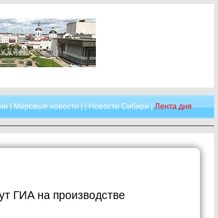
ии
|
Мировые новости
| |
Новости Сибири
|
Лента дня
ут ГИА на производстве