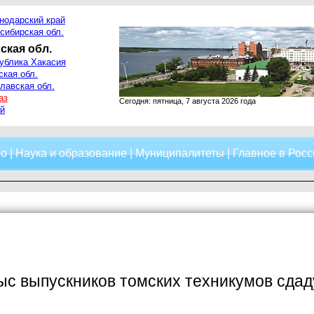
нодарский край
сибирская обл.
ская обл.
ублика Хакасия
ская обл.
лавская обл.
аз
Сегодня: пятница, 7 августа 2026 года
й
о
|
Наука и образование
|
Муниципалитеты
|
Главное в Росс
ыс выпускников томских техникумов сдад