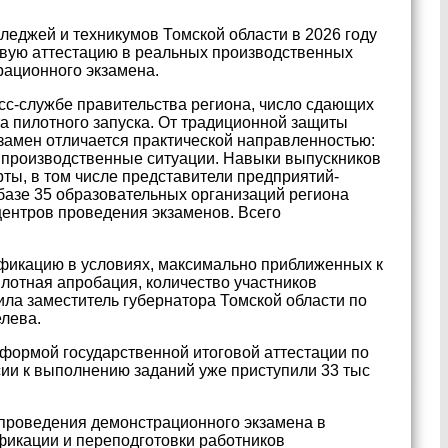
леджей и техникумов Томской области в 2026 году
овую аттестацию в реальных производственных
рационного экзамена.
сс-службе правительства региона, число сдающих
а пилотного запуска. От традиционной защиты
амен отличается практической направленностью:
 производственные ситуации. Навыки выпускников
ты, в том числе представители предприятий-
 базе 35 образовательных организаций региона
центров проведения экзаменов. Всего
ификацию в условиях, максимально приближенных к
илотная апробация, количество участников
нила заместитель губернатора Томской области по
лева.
 формой государственной итоговой аттестации по
сии к выполнению заданий уже приступили 33 тыс
 проведения демонстрационного экзамена в
фикации и переподготовки работников