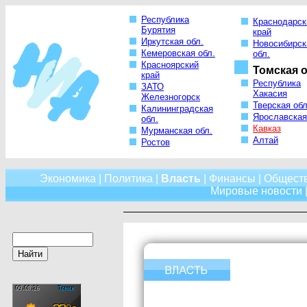
Республика
Краснодарск
Бурятия
край
Иркутская обл.
Новосибирск
Кемеровская обл.
обл.
Красноярский
Томская о
край
Республика
ЗАТО
Хакасия
Железногорск
Тверская обл
Калининградская
Ярославская
обл.
Кавказ
Мурманская обл.
Алтай
Ростов
Экономика
|
Политика
|
Власть
|
Финансы
|
Общест
Мировые новости
|