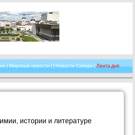
сии
|
Мировые новости
| |
Новости Сибири
|
Лента дня
имии, истории и литературе