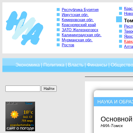
Крас
Республика Бурятия
Ново
Иркутская обл.
Кемеровская обл.
Том
Красноярский край
Респ
ЗАТО Железногорск
Твер
Калининградская обл.
Ярос
Мурманская обл.
Кавк
Ростов
Алта
Экономика
|
Политика
|
Власть
|
Финансы
|
Обществ
Основной 
НИА-Томск