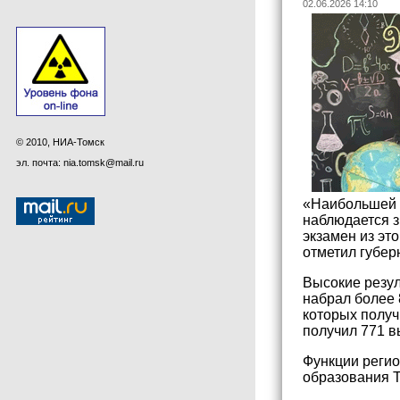
02.06.2026 14:10
© 2010, НИА-Томск
эл. почта: nia.tomsk@mail.ru
«Наибольшей 
наблюдается з
экзамен из эт
отметил губер
Высокие резул
набрал более 
которых получ
получил 771 в
Функции регио
образования Т