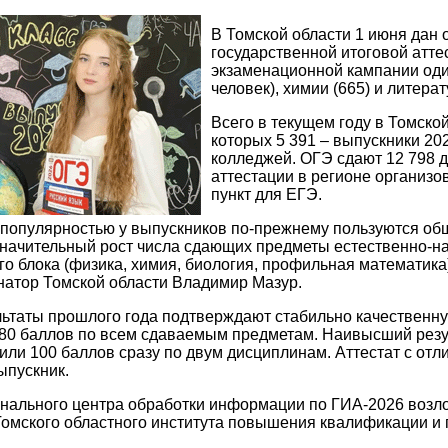
В Томской области 1 июня дан
государственной итоговой атте
экзаменационной кампании оди
человек), химии (665) и литерат
Всего в текущем году в Томской
которых 5 391 – выпускники 20
колледжей. ОГЭ сдают 12 798 
аттестации в регионе организо
пункт для ЕГЭ.
популярностью у выпускников по-прежнему пользуются общ
начительный рост числа сдающих предметы естественно-нау
ого блока (физика, химия, биология, профильная математика
натор Томской области Владимир Мазур.
ьтаты прошлого года подтверждают стабильно качественную
80 баллов по всем сдаваемым предметам. Наивысший резуль
или 100 баллов сразу по двум дисциплинам. Аттестат с отл
ыпускник.
нального центра обработки информации по ГИА-2026 возло
омского областного института повышения квалификации и 