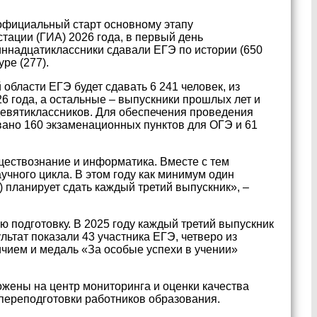
 официальный старт основному этапу
стации (ГИА) 2026 года, в первый день
ннадцатиклассники сдавали ЕГЭ по истории (650
уре (277).
 области ЕГЭ будет сдавать 6 241 человек, из
26 года, а остальные – выпускники прошлых лет и
девятиклассников. Для обеспечения проведения
вано 160 экзаменационных пунктов для ОГЭ и 61
ествознание и информатика. Вместе с тем
чного цикла. В этом году как минимум один
) планирует сдать каждый третий выпускник», –
 подготовку. В 2025 году каждый третий выпускник
тат показали 43 участника ЕГЭ, четверо из
ичием и медаль «За особые успехи в учении»
жены на центр мониторинга и оценки качества
переподготовки работников образования.