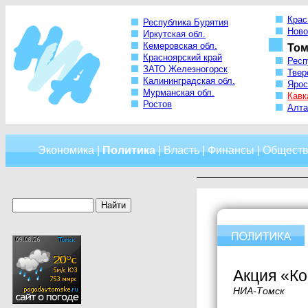
Крас
Республика Бурятия
Ново
Иркутская обл.
Кемеровская обл.
Том
Красноярский край
Респ
ЗАТО Железногорск
Твер
Калининградская обл.
Ярос
Мурманская обл.
Кавк
Ростов
Алта
Экономика
|
Политика
|
Власть
|
Финансы
|
Обществ
Акция «Ко
НИА-Томск