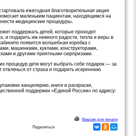
стартовала ежегодная благотворительная акция
 помогает маленьким пациентам, находящимся на
ренести медицинские процедуры.
жет поддержать детей, которые проходят
х, и подарить им немного радости, тепла и веры в
кабинете появится волшебная коробка с
ами, машинками, куклами, конструкторами,
сками и другими приятными сюрпризами.
гих процедур дети могут выбрать себе подарок — за
т отвлечься от страха и подарить искреннюю
упаковке канцелярию, книги и раскраски,
бщественной поддержки «Единой России» по адресу:
Версия для печати
Поделиться