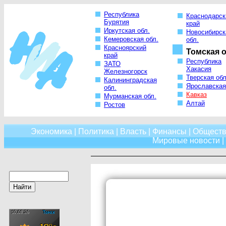
Республика
Краснодарск
Бурятия
край
Иркутская обл.
Новосибирск
Кемеровская обл.
обл.
Красноярский
Томская о
край
Республика
ЗАТО
Хакасия
Железногорск
Тверская обл
Калининградская
Ярославская
обл.
Кавказ
Мурманская обл.
Алтай
Ростов
Экономика
|
Политика
|
Власть
|
Финансы
|
Обществ
Мировые новости
|