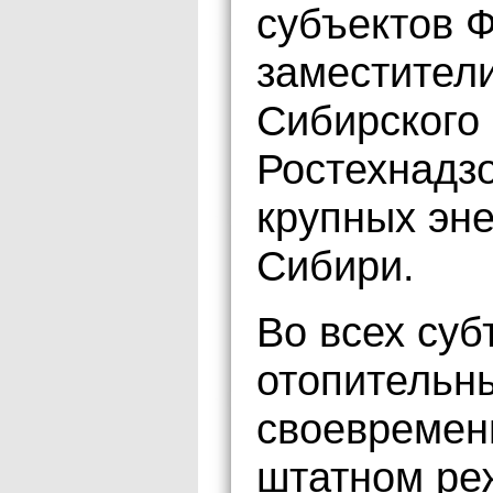
субъектов Ф
заместители
Сибирского 
Ростехнадзо
крупных эн
Сибири.
Во всех суб
отопительн
своевремен
штатном ре