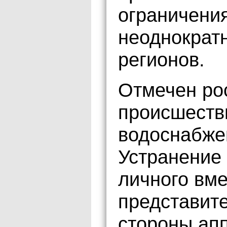
ограничени
неоднократн
регионов.
Отмечен ро
происшеств
водоснабже
Устранение
личного вм
представите
стороны ап