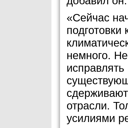
добавил он.
«Сейчас на
подготовки 
климатичес
немного. Не
исправлять 
существующ
сдерживают
отрасли. Т
усилиями р