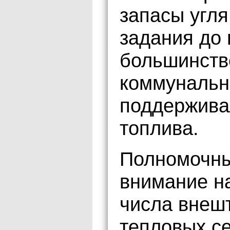
запасы угл
задания до 
большинств
коммунальн
поддержива
топлива.
Полномочны
внимание н
числа внеш
тепловых се