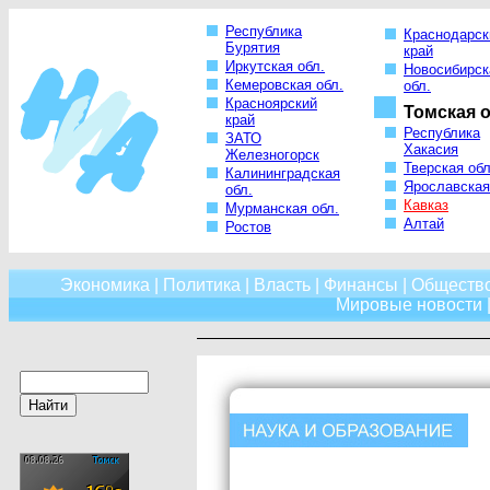
Республика
Краснодарск
Бурятия
край
Иркутская обл.
Новосибирск
Кемеровская обл.
обл.
Красноярский
Томская о
край
Республика
ЗАТО
Хакасия
Железногорск
Тверская обл
Калининградская
Ярославская
обл.
Кавказ
Мурманская обл.
Алтай
Ростов
Экономика
|
Политика
|
Власть
|
Финансы
|
Обществ
Мировые новости
|