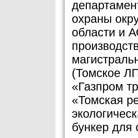
департамен
охраны окр
области и 
производст
магистраль
(Томское Л
«Газпром т
«Томская р
экологичес
бункер для 