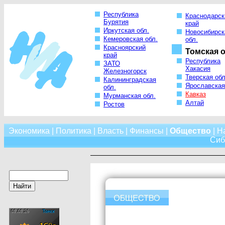
Республика
Краснодарск
Бурятия
край
Иркутская обл.
Новосибирск
Кемеровская обл.
обл.
Красноярский
Томская о
край
Республика
ЗАТО
Хакасия
Железногорск
Тверская обл
Калининградская
Ярославская
обл.
Кавказ
Мурманская обл.
Алтай
Ростов
Экономика
|
Политика
|
Власть
|
Финансы
|
Общество
|
Н
Сиб