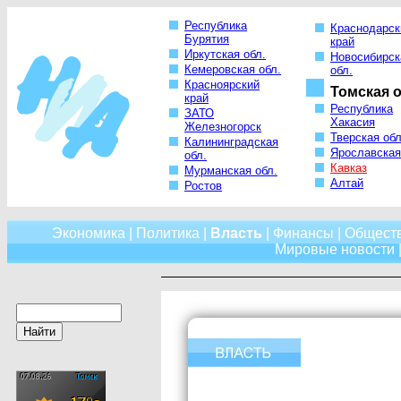
Республика
Краснодарск
Бурятия
край
Иркутская обл.
Новосибирск
Кемеровская обл.
обл.
Красноярский
Томская о
край
Республика
ЗАТО
Хакасия
Железногорск
Тверская обл
Калининградская
Ярославская
обл.
Кавказ
Мурманская обл.
Алтай
Ростов
Экономика
|
Политика
|
Власть
|
Финансы
|
Общест
Мировые новости
|