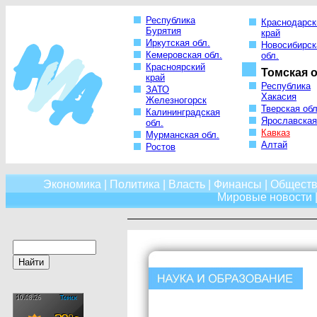
Республика
Краснодарск
Бурятия
край
Иркутская обл.
Новосибирск
Кемеровская обл.
обл.
Красноярский
Томская о
край
Республика
ЗАТО
Хакасия
Железногорск
Тверская обл
Калининградская
Ярославская
обл.
Кавказ
Мурманская обл.
Алтай
Ростов
Экономика
|
Политика
|
Власть
|
Финансы
|
Обществ
Мировые новости
|