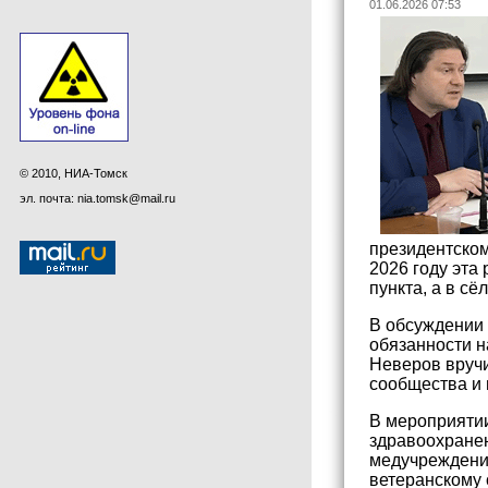
01.06.2026 07:53
© 2010, НИА-Томск
эл. почта: nia.tomsk@mail.ru
президентском
2026 году эта
пункта, а в с
В обсуждении 
обязанности н
Неверов вручи
сообщества и 
В мероприятии
здравоохранен
медучреждений
ветеранскому