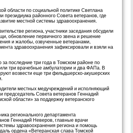
кой области по социальной политике Светлана
и президиума районного Совета ветеранов, где
азвитие местной системы здравоохранения.
ительстве региона, участники заседания обсудили
щи, обновление первичного звена и решение
ения и жалобы, озвученные ветеранами,
амента здравоохранения зафиксировали и взяли на
о за последние три года в Томском районе по
или три врачебные амбулатории и два ФАПа. В
нируют возвести еще три фельдшерско-акушерских
.
оводители местных медучреждений и исполняющий
и председатель Совета ветеранов Геннадий
ской области» за поддержку ветеранского
ьника регионального департамента
анов Геннадий Неверов, главные врачи
системы здравоохранения региона и помощь
даль ордена «Ветеранская слава Томской