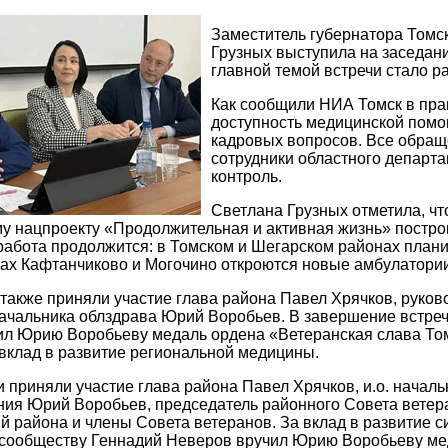
Заместитель губернатора Томс
Грузных выступила на заседани
главной темой встречи стало р
Как сообщили НИА Томск в прав
доступность медицинской помо
кадровых вопросов. Все обращ
сотрудники областного департ
контроль.
Светлана Грузных отметила, чт
у нацпроекту «Продолжительная и активная жизнь» постро
 работа продолжится: в Томском и Шегарском районах пла
ёлах Кафтанчиково и Могочино откроются новые амбулатории
также приняли участие глава района Павел Хрячков, рук
ачальника облздрава Юрий Воробьев. В завершение встреч
л Юрию Воробьеву медаль ордена «Ветеранская слава Том
вклад в развитие региональной медицины.
 приняли участие глава района Павел Хрячков, и.о. начал
ия Юрий Воробьев, председатель районного Совета ветер
 района и члены Совета ветеранов. За вклад в развитие 
 сообществу Геннадий Неверов вручил Юрию Воробьеву ме