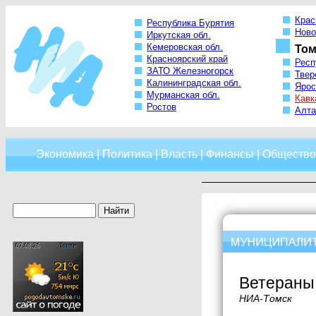
Крас
Республика Бурятия
Ново
Иркутская обл.
Кемеровская обл.
Том
Красноярский край
Респ
ЗАТО Железногорск
Твер
Калининградская обл.
Ярос
Мурманская обл.
Кавк
Ростов
Алта
Экономика
|
Политика
|
Власть
|
Финансы
|
Общество
Ветераны 
НИА-Томск