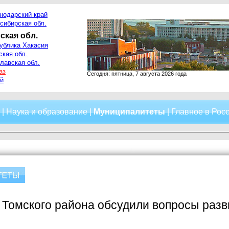
нодарский край
сибирская обл.
ская обл.
ублика Хакасия
ская обл.
лавская обл.
аз
Сегодня: пятница, 7 августа 2026 года
й
|
Наука и образование
|
Муниципалитеты
|
Главное в Рос
Томского района обсудили вопросы разв