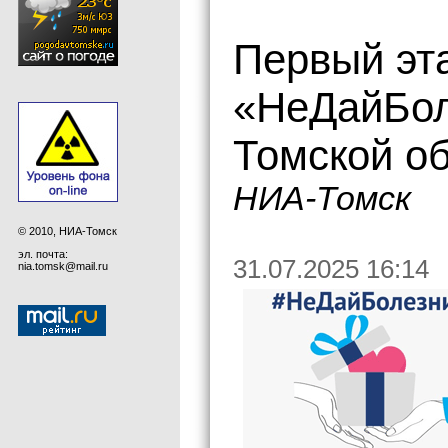
Первый эт
«НеДайБол
Томской о
НИА-Томск
© 2010, НИА-Томск
эл. почта:
31.07.2025 16:14
nia.tomsk@mail.ru