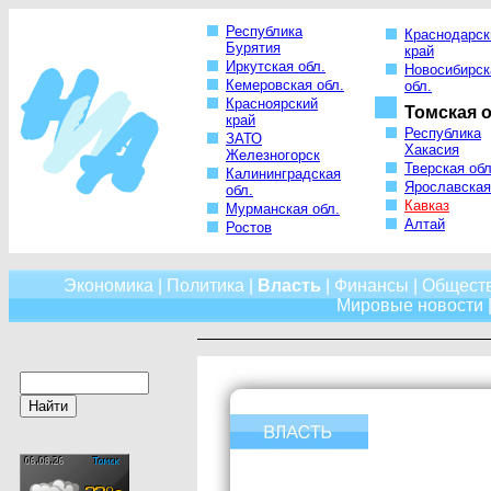
Республика
Краснодарск
Бурятия
край
Иркутская обл.
Новосибирск
Кемеровская обл.
обл.
Красноярский
Томская о
край
Республика
ЗАТО
Хакасия
Железногорск
Тверская обл
Калининградская
Ярославская
обл.
Кавказ
Мурманская обл.
Алтай
Ростов
Экономика
|
Политика
|
Власть
|
Финансы
|
Общест
Мировые новости
|