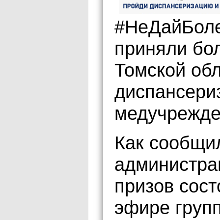
#НеДайБоле
приняли бо
Томской об
диспансери
медучрежде
Как сообщи
администра
призов сост
эфире груп