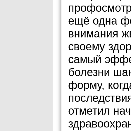
профосмотр
ещё одна ф
внимания ж
своему здо
самый эффе
болезни ша
форму, ког
последствия
отметил на
здравоохра