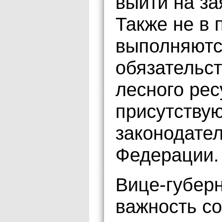
выйти на з
Также не в
выполняютс
обязательс
лесного рес
присутству
законодате
Федерации.
Вице-губер
важность с