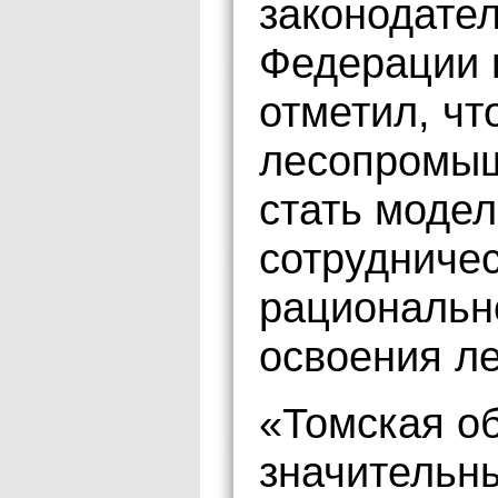
законодате
Федерации 
отметил, чт
лесопромыш
стать модел
сотрудничес
рационально
освоения ле
«Томская об
значительн