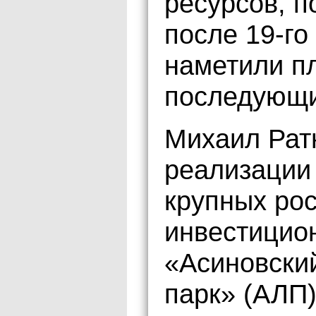
ресурсов, п
после 19-го
наметили п
последующи
Михаил Ратн
реализации 
крупных рос
инвестицио
«Асиновски
парк» (АЛП