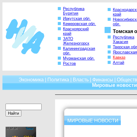
Республика
Краснодарск
Бурятия
край
Иркутская обл.
Новосибирск
Кемеровская обл.
обл.
Красноярский
Томская о
край
Республика
ЗАТО
Хакасия
Железногорск
Тверская обл
Калининградская
Ярославская
обл.
Кавказ
Мурманская обл.
Алтай
Ростов
Экономика
|
Политика
|
Власть
|
Финансы
|
Обществ
Мировые новости