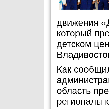
движения «Д
который пр
детском це
Владивосто
Как сообщи
администра
область пр
регионально