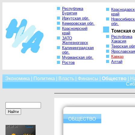
Республика
Краснодарск
Бурятия
край
Иркутская обл.
Новосибирск
Кемеровская обл.
обл.
Красноярский
Томская о
край
Республика
ЗАТО
Хакасия
Железногорск
Тверская обл
Калининградская
Ярославская
обл.
Кавказ
Мурманская обл.
Алтай
Ростов
Экономика
|
Политика
|
Власть
|
Финансы
|
Общество
|
Н
Сиб