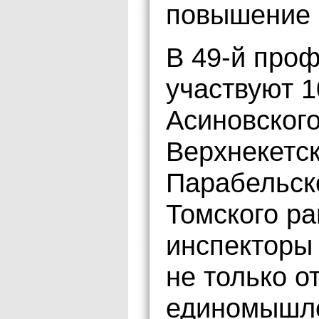
повышение 
В 49-й про
участвуют 1
Асиновского
Верхнекетск
Парабельско
Томского р
инспекторы 
не только о
единомышле