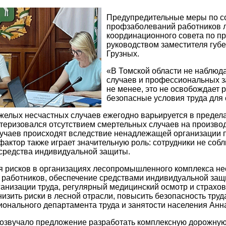
Предупредительные меры по с
профзаболеваний работников 
координационного совета по п
руководством заместителя губ
Грузных.
«В Томской области не наблюда
случаев и профессиональных 
не менее, это не освобождает 
безопасные условия труда для 
желых несчастных случаев ежегодно варьируется в пределах
теризовался отсутствием смертельных случаев на произв
учаев происходят вследствие ненадлежащей организации п
фактор также играет значительную роль: сотрудники не соб
средства индивидуальной защиты.
я рисков в организациях лесопромышленного комплекса н
работников, обеспечение средствами индивидуальной защ
анизации труда, регулярный медицинский осмотр и страхов
низить риски в лесной отрасли, повысить безопасность труд
ионального департамента труда и занятости населения Анн
розвучало предложение разработать комплексную дорожную