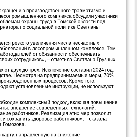
окращению производственного травматизма и
лесопромышленного комплекса обсудили участники
роблемам охраны труда в Томской области под
ернатора по социальной политике Светланы
ется резкого увеличения числа несчастных
заболеваний в лесопромышленном комплексе. Тем
работодателей от обязанности обеспечивать
своих сотрудников», – отметила Светлана Грузных.
 от двух до трех. Исключение составил 2024 год,
одстве. Несмотря на предпринимаемые меры, 70%
роизводственных процессов. Кроме того,
людают установленные инструкции, не используют
еобходим комплексный подход, включая повышение
иты, внедрение современных технологий,
ание работников. Реализация этих мер позволит
а и сохранить здоровье работников», – сказала
а Гомозова.
 карту, направленную на снижение