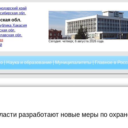
нодарский край
сибирская обл.
ская обл.
ублика Хакасия
ская обл.
лавская обл.
аз
Сегодня: четверг, 6 августа 2026 года
й
о
|
Наука и образование
|
Муниципалитеты
|
Главное в Росс
ласти разработают новые меры по охран