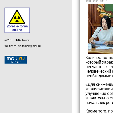
19.06.2025 13:37
© 2010, НИА-Томск
эл. почта: nia.tomsk@mail.ru
Количество тя
который харак
несчастных сл
человеческий 
необходимые 
«Для снижени
квалификации 
улучшение орг
значительно с
начальник рег
Кроме того, п