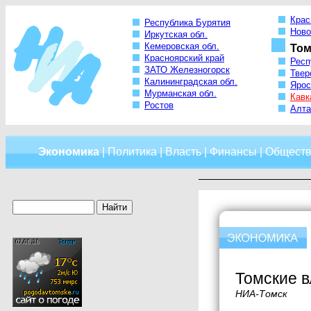
Крас
Республика Бурятия
Ново
Иркутская обл.
Кемеровская обл.
Том
Красноярский край
Респ
ЗАТО Железногорск
Твер
Калининградская обл.
Ярос
Мурманская обл.
Кавк
Ростов
Алта
Экономика
|
Политика
|
Власть
|
Финансы
|
Обществ
Томские в
НИА-Томск