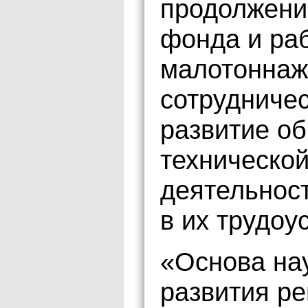
продолжени
фонда и ра
малотоннаж
сотрудниче
развитие об
техническо
деятельнос
в их трудоу
«Основа на
развития ре