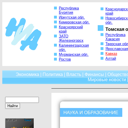
Республика
Краснодарск
Бурятия
край
Иркутская обл.
Новосибирск
Кемеровская обл.
обл.
Красноярский
Томская о
край
Республика
ЗАТО
Хакасия
Железногорск
Тверская обл
Калининградская
Ярославская
обл.
Кавказ
Мурманская обл.
Алтай
Ростов
Экономика
|
Политика
|
Власть
|
Финансы
|
Обществ
Мировые новости
|