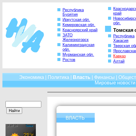
Краснодарс
Республика
край
Бурятия
Новосибирс
Иркутская обл.
обл.
Кемеровская обл.
Красноярский край
Томская 
ЗАТО
Республика
Железногорск
Хакасия
Калининградская
Тверская об
обл.
Ярославская
Мурманская обл.
Кавказ
Ростов
Алтай
Экономика
|
Политика
|
Власть
|
Финансы
|
Общест
Мировые новости