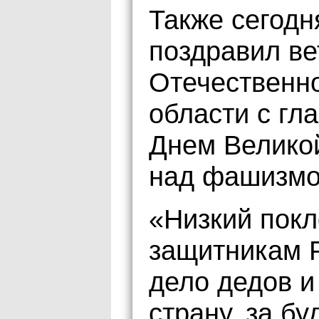
Также сегод
поздравил ве
Отечественно
области с гл
Днем Велико
над фашизмом
«Низкий пок
защитникам 
дело дедов и
страну, за бу