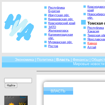
Краснодарс
Республика
край
Бурятия
Новосибирс
Иркутская обл.
обл.
Кемеровская обл.
Красноярский край
Томская 
ЗАТО
Республика
Железногорск
Хакасия
Калининградская
Тверская об
обл.
Ярославская
Мурманская обл.
Кавказ
Ростов
Алтай
Экономика
|
Политика
|
Власть
|
Финансы
|
Общест
Мировые новости