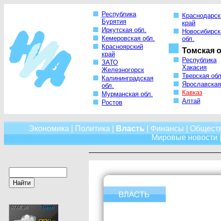
Республика
Краснодарск
Бурятия
край
Иркутская обл.
Новосибирск
Кемеровская обл.
обл.
Красноярский
Томская о
край
Республика
ЗАТО
Хакасия
Железногорск
Тверская обл
Калининградская
Ярославская
обл.
Кавказ
Мурманская обл.
Алтай
Ростов
Экономика
|
Политика
|
Власть
|
Финансы
|
Общест
Мировые новости
|