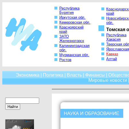
Республика
Краснодарск
Бурятия
край
Иркутская обл.
Новосибирск
Кемеровская обл.
обл.
Красноярский
Томская о
край
Республика
ЗАТО
Хакасия
Железногорск
Тверская обл
Калининградская
Ярославская
обл.
Кавказ
Мурманская обл.
Алтай
Ростов
Экономика
|
Политика
|
Власть
|
Финансы
|
Обществ
Мировые новости
|