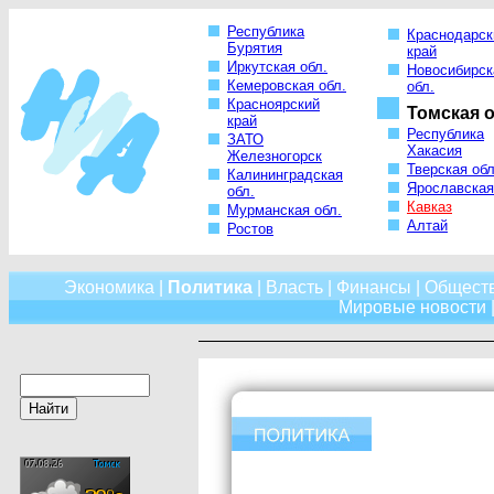
Республика
Краснодарск
Бурятия
край
Иркутская обл.
Новосибирск
Кемеровская обл.
обл.
Красноярский
Томская о
край
Республика
ЗАТО
Хакасия
Железногорск
Тверская обл
Калининградская
Ярославская
обл.
Кавказ
Мурманская обл.
Алтай
Ростов
Экономика
|
Политика
|
Власть
|
Финансы
|
Общест
Мировые новости
|