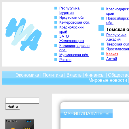
Республика
Краснодарск
Бурятия
край
Иркутская обл.
Новосибирск
Кемеровская обл.
обл.
Красноярский
Томская о
край
Республика
ЗАТО
Хакасия
Железногорск
Тверская обл
Калининградская
Ярославская
обл.
Кавказ
Мурманская обл.
Алтай
Ростов
Экономика
|
Политика
|
Власть
|
Финансы
|
Обществ
Мировые новости
|