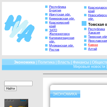
Республика
Краснодарск
Бурятия
край
Иркутская обл.
Новосибирск
Кемеровская обл.
обл.
Красноярский
Томская о
край
Республика
ЗАТО
Хакасия
Железногорск
Тверская обл
Калининградская
Ярославская
обл.
Кавказ
Мурманская обл.
Алтай
Ростов
Экономика
|
Политика
|
Власть
|
Финансы
|
Общест
Мировые новости
|