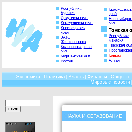
Республика
Краснодарск
Бурятия
край
Иркутская обл.
Новосибирск
Кемеровская обл.
обл.
Красноярский
Томская о
край
Республика
ЗАТО
Хакасия
Железногорск
Тверская обл
Калининградская
Ярославская
обл.
Кавказ
Мурманская обл.
Алтай
Ростов
Экономика
|
Политика
|
Власть
|
Финансы
|
Обществ
Мировые новости
|